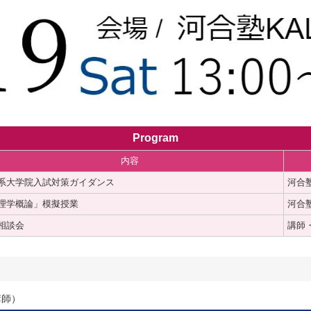
Program
内容
系大学院入試対策ガイダンス
河合塾
理学概論」模擬授業
河合塾
相談会
講師
講師）