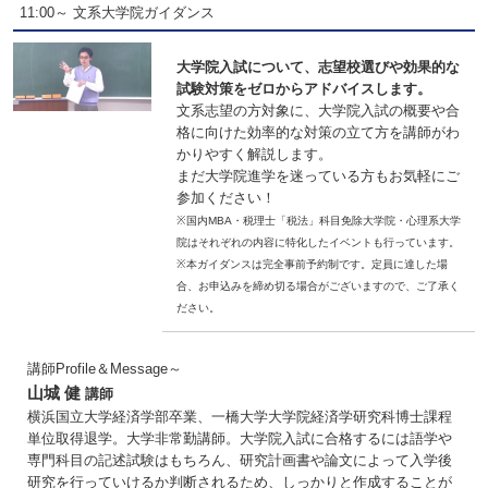
11:00～ 文系大学院ガイダンス
大学院入試について、志望校選びや効果的な
試験対策をゼロからアドバイスします。
文系志望の方対象に、大学院入試の概要や合
格に向けた効率的な対策の立て方を講師がわ
かりやすく解説します。
まだ大学院進学を迷っている方もお気軽にご
参加ください！
※国内MBA・税理士「税法」科目免除大学院・心理系大学
院はそれぞれの内容に特化したイベントも行っています。
※本ガイダンスは完全事前予約制です。定員に達した場
合、お申込みを締め切る場合がございますので、ご了承く
ださい。
講師Profile＆Message～
山城 健
講師
横浜国立大学経済学部卒業、一橋大学大学院経済学研究科博士課程
単位取得退学。大学非常勤講師。大学院入試に合格するには語学や
専門科目の記述試験はもちろん、研究計画書や論文によって入学後
研究を行っていけるか判断されるため、しっかりと作成することが