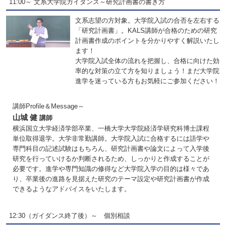
11:00～ 文系大学院ガイダンス～研究計画書の書き方
文系志望の方対象。大学院入試の合否を左右する
「研究計画書」。KALS講師が合格のための研究
計画書作成のポイントを分かりやすく解説いたし
ます！
大学院入試全体の流れを把握し、合格に向けた効
率的な対策の立て方を知りましょう！まだ大学院
進学を迷っている方もお気軽にご参加ください！
講師Profile＆Message～
山城 健
講師
横浜国立大学経済学部卒業、一橋大学大学院経済学研究科博士課程
単位取得退学。大学非常勤講師。大学院入試に合格するには語学や
専門科目の記述試験はもちろん、研究計画書や論文によって入学後
研究を行っていけるか判断されるため、しっかりと作成することが
必要です。進学や専門知識の修得など大学院入学の目的は様々であ
り、卒業後の進路を見据えた研究のテーマ設定や研究計画書が作成
できるようなアドバイスをいたします。
12:30（ガイダンス終了後）～ 個別相談