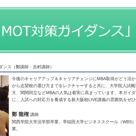
策ガイダンス（鄭講師・吉村講師）
今後のキャリアアップ＆キャリアチェンジにMBA取得がどう活
から志望校の選び方までをレクチャーすると共に、大学院入試概
大、関関同立などMBAの人気は着実に高まっています。本ガイ
に、入試への対応力を養成する新大阪校LIVE講義の雰囲気をぜ
鄭 龍権
講師
関西学院大学法学部卒業。早稲田大学ビジネススクール（WBS
業。