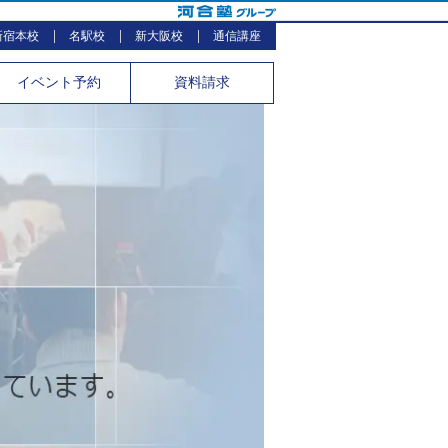
新宿本校
名駅校
新大阪校
通信講座
イベント
予約
資料請求