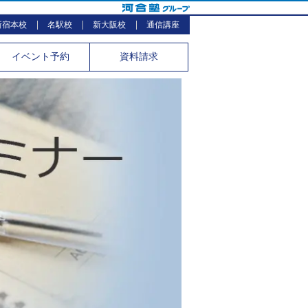
新宿本校
名駅校
新大阪校
通信講座
イベント
予約
資料請求