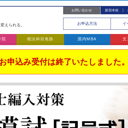
お問い合わせ
新宿本校
。
お申込
方法
イ
は変えられる。
学院
税法科目免除
国内MBA
文
お申込み受付は終了いたしました