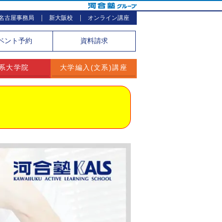
名古屋事務局
新大阪校
オンライン講座
ベント
予約
資料請求
系大学院
大学編入(文系)講座
。