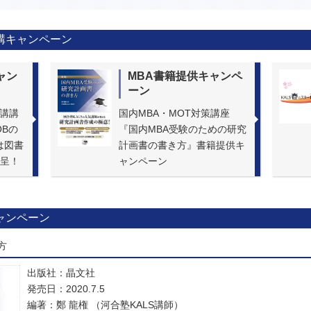
講キャンペーン
ャン
MBA書籍提供キャンペ
ーン
開講講
国内MBA・MOT対策講座
Bの
『国内MBA受験のための研究
は図書
計画書の書き方』書籍提供キ
進呈！
ャンペーン
ャンペーン
方
出版社：晶文社
発売日：2020.7.5
編著：鄭 龍権 （河合塾KALS講師）