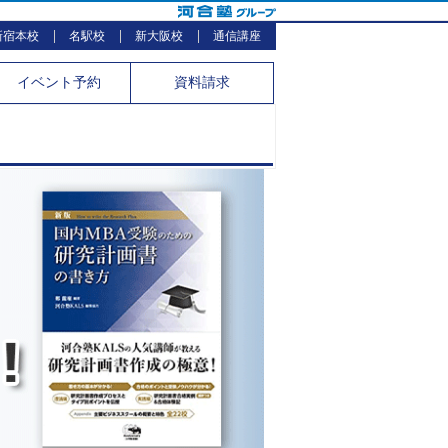
新宿本校
名駅校
新大阪校
通信講座
イベント
予約
資料請求