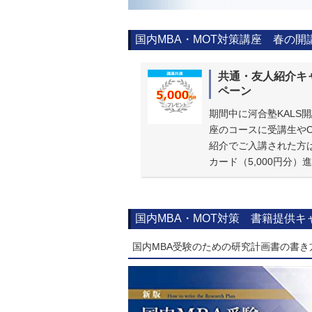
国内MBA・MOT対策講座 春の開
共通・友人紹介キ
ペーン
期間中に河合塾KALS
座のコースに受講生やO
紹介でご入講された方
カード（5,000円分）
国内MBA・MOT対策 書籍提供キ
国内MBA受験のための研究計画書の書き