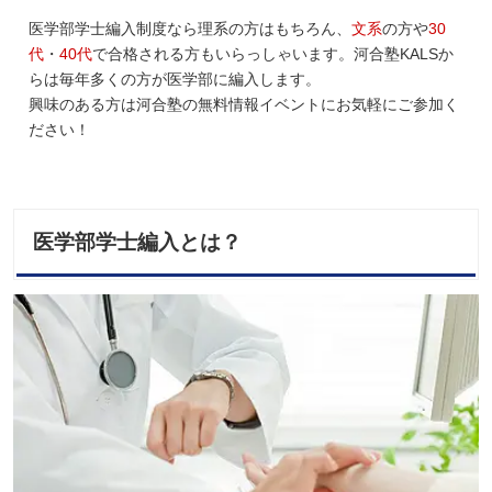
医学部学士編入制度なら理系の方はもちろん、
文系
の方や
30
代
・
40代
で合格される方もいらっしゃいます。河合塾KALSか
らは毎年多くの方が医学部に編入します。
興味のある方は河合塾の無料情報イベントにお気軽にご参加く
ださい！
医学部学士編入とは？