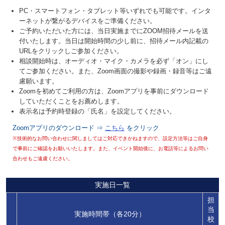
PC・スマートフォン・タブレット等いずれでも可能です。インタ
ーネットが繋がるデバイスをご準備ください。
ご予約いただいた方には、当日実施までにZOOM招待メールを送
付いたします。当日は開始時間の少し前に、招待メール内記載の
URLをクリックしご参加ください。
相談開始時は、オーディオ・マイク・カメラを必ず「オン」にし
てご参加ください。また、Zoom画面の撮影や録画・録音等はご遠
慮願います。
Zoomを初めてご利用の方は、Zoomアプリを事前にダウンロード
していただくことをお薦めします。
表示名は予約時登録の「氏名」を設定してください。
Zoomアプリのダウンロード ⇒
こちら
をクリック
※技術的なお問い合わせに関しましてはご対応できかねますので、設定方法等はご自身
で事前にご確認をお願いいたします。また、イベント開始後に、お電話等によるお問い
合わせもご遠慮ください。
実施日一覧
担
当
実施時間帯（各20分）
校