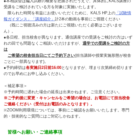
●本相談会は編入試験の概要を把握されたうえで、具体的にKALS講座の
受講をご検討されている方を対象に実施いたします。
限られた時間を有益にお使いいただくために、KALS HP上の
「試験情
報ガイダンス」「講座紹介」
計2本の動画を事前にご視聴ください
（既にご視聴済みの方は新たにご視聴いただく必要はございませ
ん）。
●各日程、担当校舎が異なります。通信講座での受講をご検討の方はいず
れの回でも問題なくご相談いただけますが、
通学での受講をご検討の方
は
ご希望の校舎担当日にてご予約下さい
(担当講師や授業実施形態が校舎
ごとに一部異なります)。
●予約締切は
各実施日2日前16:00
となりますが、埋まり次第締め切ります
のでお早めにお申し込みください。
＜補足事項＞
※予約時間に遅れた場合の延長は出来かねます。ご注意ください。
※ご予約後に変更・キャンセルをご希望の場合は、お電話にて担当校舎
ご連絡ください（受付はお電話のみとなります）。
※ZOOM利用環境については、事前にご確認をお願いいたします。専門
的・技術的なご質問にはご対応しかねます。
皆様へお願い・ご連絡事項