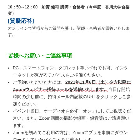
10：50～12：00 加賀 健司 講師・合格者（今年度 香川大学合格
者）
[質疑応答
]
オンラインで皆様からご質問を募り、講師・合格者が回答いたしま
す。
皆様へお願い・ご連絡事項
PC・スマートフォン・タブレット等いずれでも可、インタ
ーネットが繋がるデバイスをご準備ください。
ご予約いただいた方には、
2021年11月6日（土）夕方以降に
Zoomウェビナー招待メールを送信いたします。
当日は開始
時間の少し前に、招待メール内記載のURLをクリックしご参
加ください。
イベント当日、オーディオを必ず「オン」にしてご視聴くだ
さい。また、Zoom画面の撮影や録画・録音等はご遠慮願い
ます。
Zoomを初めてご利用の方は、Zoomアプリを事前にダウン
ロードしていただくことをお薦めします。