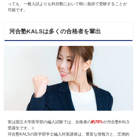
っても、一般入試よりも科目数において軽い負担で受験することが
可能です。
河合塾KALSは多くの合格者を輩出
実は国立大学医学部の編入試験では、合格者の
約78%
が河合塾KALS
受講生です。
※
河合塾KALSの医学部学士編入対策講座は、豊富な情報力と、圧倒的