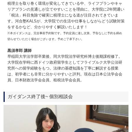
税理士を取り巻く環境が変化してきている中、ライフプランやキャ
リアプランの見通しが立てやすいことを理由に、大学院に2年間通い
「税法」科目免除で確実に税理士になる道が注目されてきていま
す。河合塾KALSが、大学院での生活や仕事をしながらどう試験対策
をするかなど、分かりやすく解説いたします！
※本ガイダンスは、完全事前予約制です。予約定員に達し次第、予告なしに予約を締め
切らせていただく場合がございます。予めご了承下さい。
黒須孝郎 講師
早稲田大学法学部卒業後、同大学院法学研究科博士後期課程修了。
大学院在学時に西ドイツ政府留学生としてフライブルク大学公法研
究所への留学経験をもつ。法律の基礎知識を丁寧に解説する授業
は、初学者にも非常に分かりやすいと評判。現在は日本公法学会会
員、日本財政法学会会員、租税法学会会員。
ガイダンス終了後~ 個別相談会