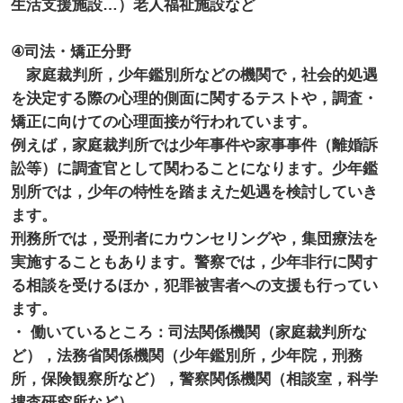
生活支援施設…）老人福祉施設など
④司法・矯正分野
家庭裁判所，少年鑑別所などの機関で，社会的処遇
を決定する際の心理的側面に関するテストや，調査・
矯正に向けての心理面接が行われています。
例えば，家庭裁判所では少年事件や家事事件（離婚訴
訟等）に調査官として関わることになります。少年鑑
別所では，少年の特性を踏まえた処遇を検討していき
ます。
刑務所では，受刑者にカウンセリングや，集団療法を
実施することもあります。警察では，少年非行に関す
る相談を受けるほか，犯罪被害者への支援も行ってい
ます。
・ 働いているところ：司法関係機関（家庭裁判所な
ど），法務省関係機関（少年鑑別所，少年院，刑務
所，保険観察所など），警察関係機関（相談室，科学
捜査研究所など）