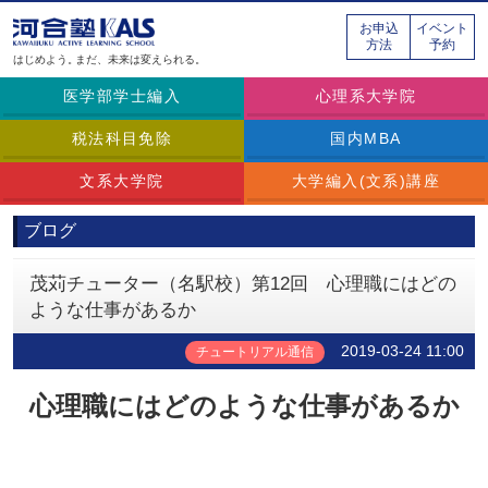
お申込
イベント
方法
予約
はじめよう。
まだ、未来は変えられる。
医学部学士編入
心理系大学院
税法科目免除
国内MBA
文系大学院
大学編入(文系)講座
ブログ
茂苅チューター（名駅校）第12回 心理職にはどの
ような仕事があるか
2019-03-24 11:00
チュートリアル通信
心理職にはどのような仕事があるか