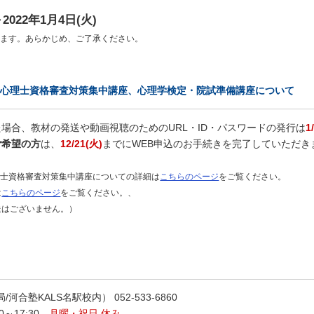
2022年1月4日(火)
ねます。あらかじめ、ご了承ください。
床心理士資格審査対策集中講座、心理学検定・院試準備講座について
場合、教材の発送や動画視聴のためのURL・ID・パスワードの発行は
1
ご希望の方
は、
12/21(火)
までにWEB申込のお手続きを完了していただき
理士資格審査対策集中講座についての詳細は
こちらのページ
をご覧ください。
は
こちらのページ
をご覧ください。、
はございません。）
/河合塾KALS名駅校内） 052-533-6860
00～17:30
月曜・祝日 休み