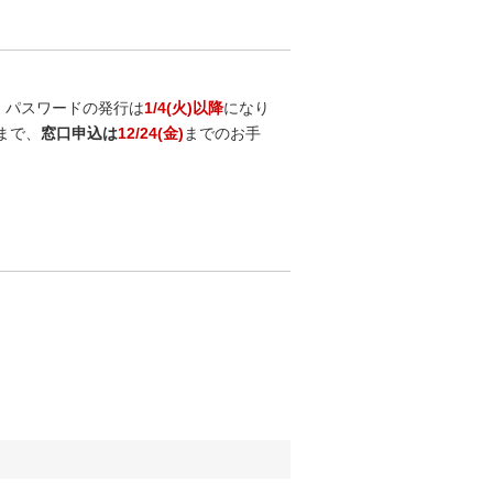
・パスワードの発行は
1/4(火)以降
になり
まで、
窓口申込は
12/24(金)
までのお手