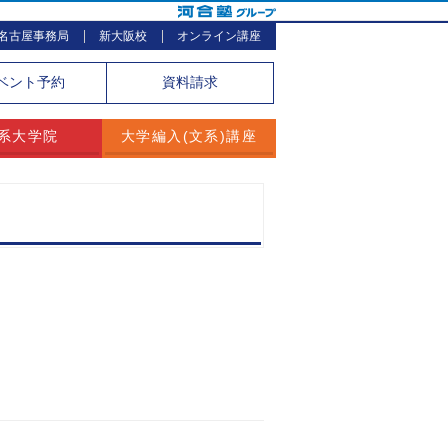
名古屋事務局
新大阪校
オンライン講座
ベント
予約
資料請求
系大学院
大学編入(文系)講座