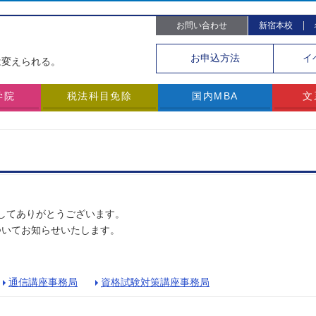
お問い合わせ
新宿本校
。
お申込
方法
イ
は変えられる。
学院
税法科目免除
国内MBA
文
ましてありがとうございます。
ついてお知らせいたします。
通信講座事務局
資格試験対策講座事務局