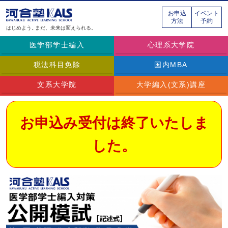
お申込
イベント
方法
予約
はじめよう。
まだ、未来は変えられる。
医学部学士編入
心理系大学院
税法科目免除
国内MBA
文系大学院
大学編入(文系)講座
お申込み受付は終了いたしま
した。