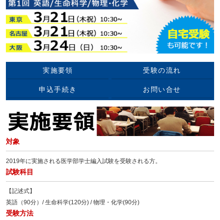
実施要領
受験の流れ
申込手続き
お問い合せ
対象
2019年に実施される医学部学士編入試験を受験される方。
試験科目
【記述式】
英語（90分）/ 生命科学(120分) / 物理・化学(90分)
受験方法