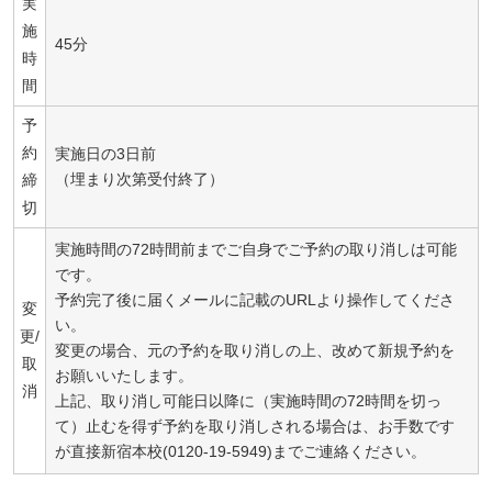
実
施
45分
時
間
予
約
実施日の3日前
（埋まり次第受付終了）
締
切
実施時間の72時間前までご自身でご予約の取り消しは可能
です。
予約完了後に届くメールに記載のURLより操作してくださ
変
い。
更/
変更の場合、元の予約を取り消しの上、改めて新規予約を
取
お願いいたします。
消
上記、取り消し可能日以降に（実施時間の72時間を切っ
て）止むを得ず予約を取り消しされる場合は、お手数です
が直接新宿本校(0120-19-5949)までご連絡ください。