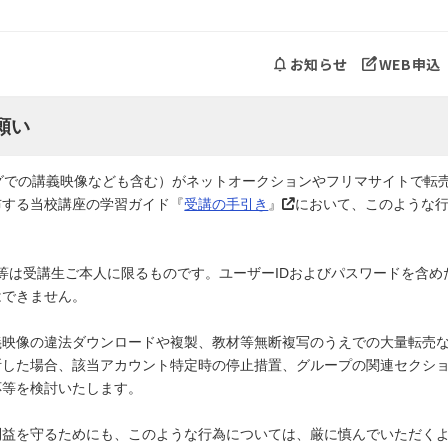
お知らせ
WEB申込
願い
ングでの講義映像なども含む）がネットオークションやフリマサイトで転
布する当校講座の学習ガイド『
受講の手引き
』
において、このような
利等は受講生ご本人に限るものです。ユーザーIDおよびパスワードを含
はできません。
義映像の違法ダウンロードや複製、教材等無断複写のうえでの大量転売
断した場合、該当アカウント特定時の停止措置、グループの関連セクシ
応等を検討いたします。
利益を守るためにも、このような行為については、厳に慎んでいただく