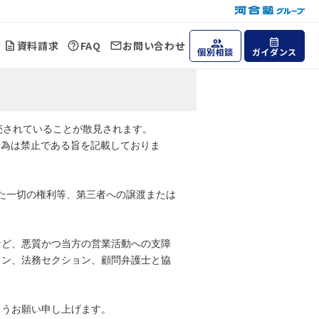
資料請求
FAQ
お問い合わせ
個別相談
ガイダンス
売されていることが散見されます。
行為は禁止である旨を記載しておりま
めた一切の権利等、第三者への譲渡または
など、悪質かつ当方の営業活動への支障
ョン、法務セクション、顧問弁護士と協
ようお願い申し上げます。