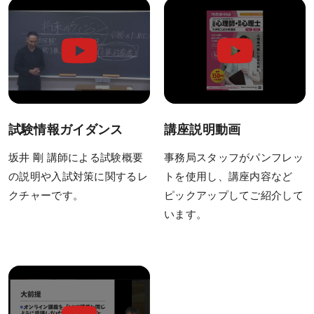
臨床心理士について
オンライン・フォローアップについて
「臨床心理学」直前論述特訓
（オンラインLIVE講座）
公認心理師対応大学院一覧
臨床心理士対応大学院一覧
試験情報ガイダンス
講座説明動画
講師紹介
坂井 剛 講師による試験概要
事務局スタッフがパンフレッ
の説明や入試対策に関するレ
トを使用し、講座内容など
カリキュラム
クチャーです。
ピックアップしてご紹介して
います。
カリキュラム一覧
コース一覧
科目一覧
研究計画書対策