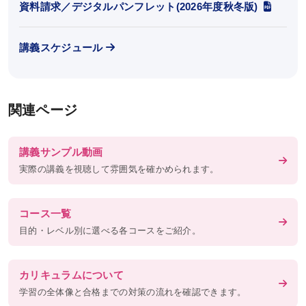
資料請求／デジタルパンフレット(2026年度秋冬版)
合格者体験記
合格者インタビュー
講義スケジュール
受講者の声（パーフェクトコース）
受講者の声（速習コース）
関連ページ
受講案内
講義サンプル動画
受講料（オンライン講座）
実際の講義を視聴して雰囲気を確かめられます。
受講料（通学講座）
コース一覧
受講形態
目的・レベル別に選べる各コースをご紹介。
受講までの流れ
受講サポート
カリキュラムについて
学習の全体像と合格までの対策の流れを確認できます。
講義スケジュール