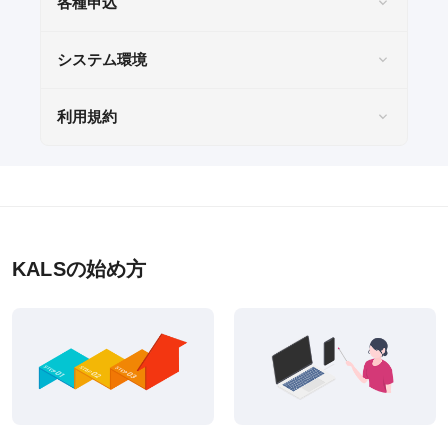
各種申込
受講までの流れ
システム環境
ガイダンス情報
利用規約
個別受講相談
講義スケジュール
各種申込
KALSの始め方
WEB申込
WEB申込後のお支払方法
窓口申込
お申込後の流れ
資料請求