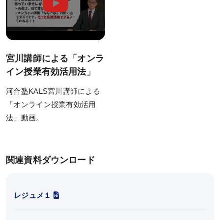
筆記試験対策
面接対策
宮川講師による「オンラ
動画で学ぶ
イン授業有効活用法」
試験情報ガイダンス／
河合塾KALS宮川講師による
講座説明動画
「オンライン授業有効活用
法」動画。
講義サンプル動画
教えて心理系大学院対策
鉄則10＆キーワード120解説
関連資料ダウンロード
合格実績・受講者の声
レジュメ１
合格実績