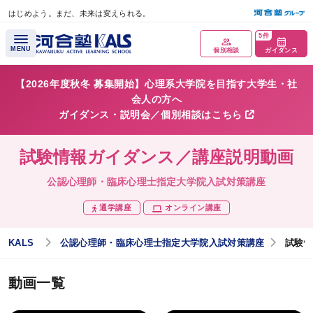
はじめよう。まだ、未来は変えられる。
メインコンテンツへスキップ
5件
MENU
個別相談
ガイダンス
【2026年度秋冬 募集開始】心理系大学院を目指す大学生・社
会人の方へ
ガイダンス・説明会／個別相談はこちら
試験情報ガイダンス／講座説明動画
公認心理師・臨床心理士指定大学院入試対策講座
通学講座
オンライン講座
講座概要
KALS
公認心理師・臨床心理士指定大学院入試対策講座
試験情
講座トップページ
動画一覧
公認心理師について