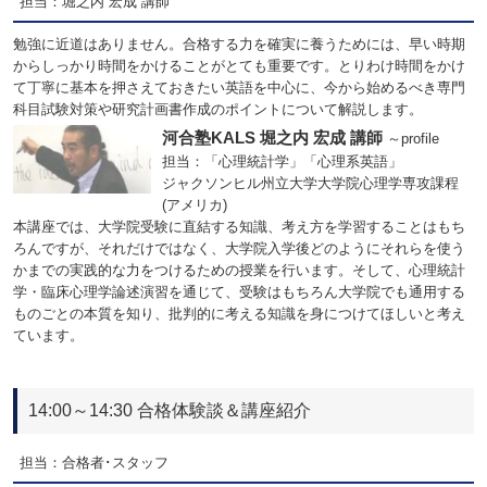
担当：堀之内 宏成 講師
勉強に近道はありません。合格する力を確実に養うためには、早い時期
からしっかり時間をかけることがとても重要です。とりわけ時間をかけ
て丁寧に基本を押さえておきたい英語を中心に、今から始めるべき専門
科目試験対策や研究計画書作成のポイントについて解説します。
河合塾KALS 堀之内 宏成 講師
～profile
担当：「心理統計学」「心理系英語」
ジャクソンヒル州立大学大学院心理学専攻課程
(アメリカ)
本講座では、大学院受験に直結する知識、考え方を学習することはもち
ろんですが、それだけではなく、大学院入学後どのようにそれらを使う
かまでの実践的な力をつけるための授業を行います。そして、心理統計
学・臨床心理学論述演習を通じて、受験はもちろん大学院でも通用する
ものごとの本質を知り、批判的に考える知識を身につけてほしいと考え
ています。
14:00～14:30 合格体験談＆講座紹介
担当：合格者･スタッフ