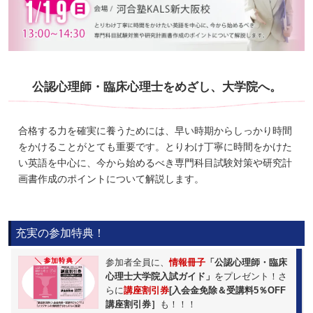
公認心理師・臨床心理士をめざし、大学院へ。
合格する力を確実に養うためには、早い時期からしっかり時間
をかけることがとても重要です。とりわけ丁寧に時間をかけた
い英語を中心に、今から始めるべき専門科目試験対策や研究計
画書作成のポイントについて解説します。
充実の参加特典！
参加者全員に、
情報冊子
「公認心理師・臨床
心理士大学院入試ガイド」
をプレゼント！さ
らに
講座割引券
[入会金免除＆受講料5％OFF
講座割引券］
も！！！