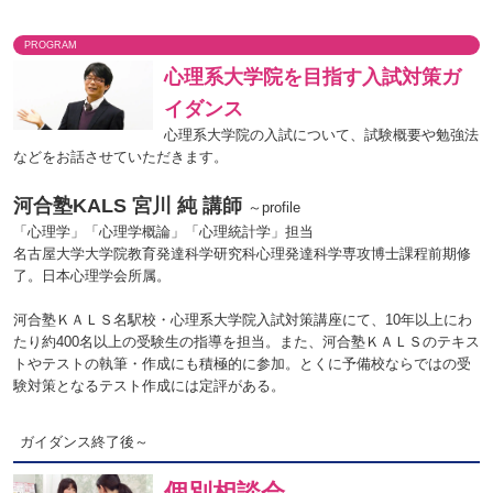
PROGRAM
心理系大学院を目指す入試対策ガ
イダンス
心理系大学院の入試について、試験概要や勉強法
などをお話させていただきます。
河合塾KALS 宮川 純 講師
～profile
「心理学」「心理学概論」「心理統計学」担当
名古屋大学大学院教育発達科学研究科心理発達科学専攻博士課程前期修
了。日本心理学会所属。
河合塾ＫＡＬＳ名駅校・心理系大学院入試対策講座にて、10年以上にわ
たり約400名以上の受験生の指導を担当。また、河合塾ＫＡＬＳのテキス
トやテストの執筆・作成にも積極的に参加。とくに予備校ならではの受
験対策となるテスト作成には定評がある。
ガイダンス終了後～
個別相談会