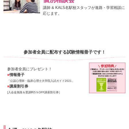
講師 & KALS名駅校スタッフが進路・学習相談に
応じます。
参加者全員に配布する試験情報冊子です！
参加者全員にプレゼント！
■
情報冊子
「公認心理師・臨床心理士大学院入試ガイド2021」
■
講座割引券
[入会金免除＆受講料5％OFF講座割引券］