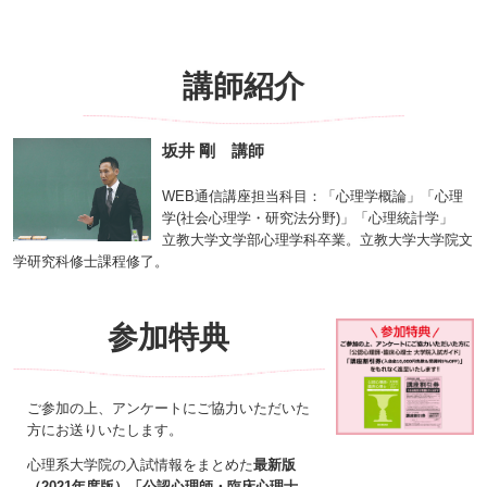
講師紹介
坂井 剛 講師
WEB通信講座担当科目：「心理学概論」「心理
学(社会心理学・研究法分野)」「心理統計学」
立教大学文学部心理学科卒業。立教大学大学院文
学研究科修士課程修了。
参加特典
ご参加の上、アンケートにご協力いただいた
方にお送りいたします。
心理系大学院の入試情報をまとめた
最新版
（2021年度版）「公認心理師・臨床心理士