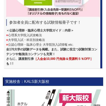
参加者全員に配布する試験情報冊子です！
＜公認心理師・臨床心理士大学院ガイド：内容＞
■
心理系大学院入試攻略法
■
大学院入試・科目別攻略法
■
公認心理師・臨床心理士 大学院別入試情報 etc.
全170大学の試験データを掲載。また、試験に役立つ試験対策コン
テンツや勉強法コンテンツも充実！
さらに、講座割引券
［入会金10,000 円免除＆受講料５％OFF］
も
！!
実施校舎：KALS新大阪校