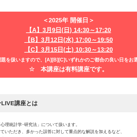
＜2025年 開催日＞
【A】3
月9日(日) 14:30～17:20
【B】3
月12日(水) 17:00～19:50
【C】3月15日(土) 10:30～13:20
題を扱いますので、[A][B][C]いずれかのご都合の良い日を
☆ 本講座は有料講座です。
LIVE講座とは
心理統計学･研究法」について扱います。
していただき、多かった誤答に対して重点的な解説を加えるなど、