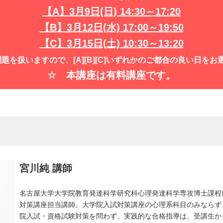
【A】3
月9日(日) 14:30～17:20
【B】3
月12日(水) 17:00～19:50
【C】3月15日(土) 10:30～13:20
題を扱いますので、[A][B][C]いずれかのご都合の良い日を
☆ 本講座は有料講座です。
宮川純 講師
名古屋大学大学院教育発達科学研究科心理発達科学専攻博士課程前
対策講座担当講師。大学院入試対策講座の心理系科目のみならず
院入試・資格試験対策を問わず、実践的な合格指導は、受講生か