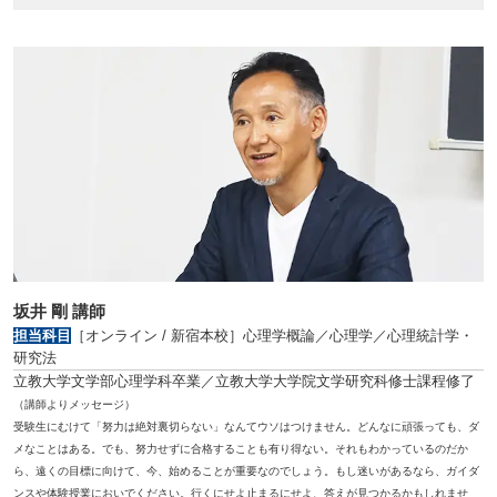
坂井 剛 講師
担当科目
［オンライン / 新宿本校］心理学概論／心理学／心理統計学・
研究法
立教大学文学部心理学科卒業／立教大学大学院文学研究科修士課程修了
（講師よりメッセージ）
受験生にむけて「努力は絶対裏切らない」なんてウソはつけません。どんなに頑張っても、ダ
メなことはある。でも、努力せずに合格することも有り得ない。それもわかっているのだか
ら、遠くの目標に向けて、今
、始めることが重要なのでしょう。もし迷いがあるなら、ガイダ
ンスや体験授業においでください。行くにせよ止まるにせよ、答えが見つかるかもしれませ