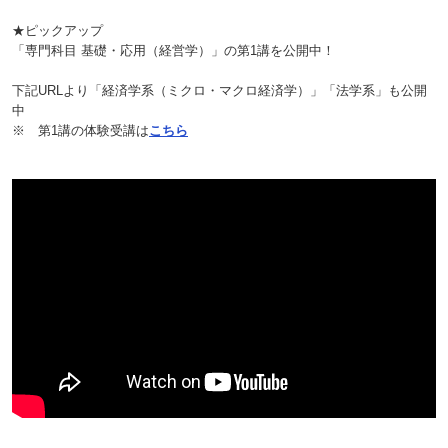
★ピックアップ
「専門科目 基礎・応用（経営学）」の第1講を公開中！
下記URLより「経済学系（ミクロ・マクロ経済学）」「法学系」も公開
中
※ 第1講の体験受講は
こちら