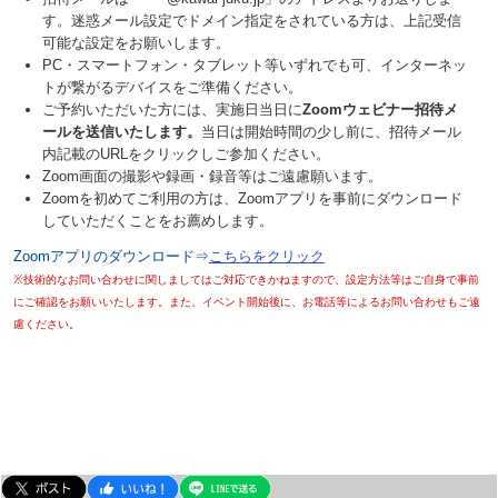
す。迷惑メール設定でドメイン指定をされている方は、上記受信
可能な設定をお願いします。
PC・スマートフォン・タブレット等いずれでも可、インターネッ
トが繋がるデバイスをご準備ください。
ご予約いただいた方には、実施日当日に
Zoomウェビナー招待メ
ールを送信いたします。
当日は開始時間の少し前に、招待メール
内記載のURLをクリックしご参加ください。
Zoom画面の撮影や録画・録音等はご遠慮願います。
Zoomを初めてご利用の方は、Zoomアプリを事前にダウンロード
していただくことをお薦めします。
Zoomアプリのダウンロード⇒
こちらをクリック
※技術的なお問い合わせに関しましてはご対応できかねますので、設定方法等はご自身で事前
にご確認をお願いいたします。また、イベント開始後に、お電話等によるお問い合わせもご遠
慮ください。