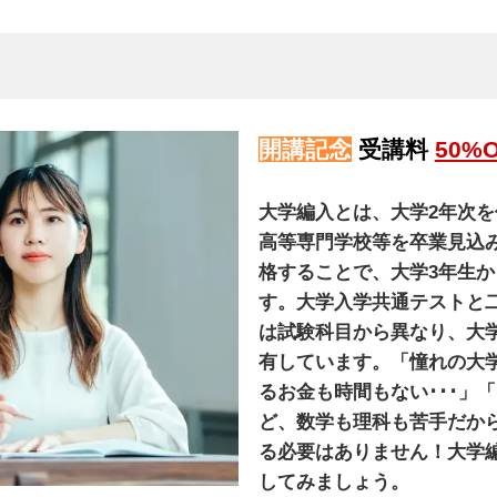
開講記念
受講料
50%
大学編入とは、大学2年次
高等専門学校等を卒業見込
格することで、大学3年生か
す。大学入学共通テストと
は試験科目から異なり、大
有しています。「憧れの大
るお金も時間もない･･･」
ど、数学も理科も苦手だから
る必要はありません！大学
してみましょう。