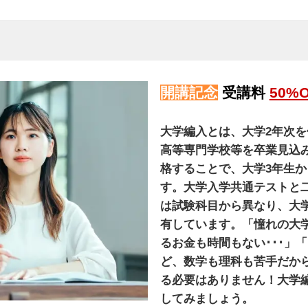
開講記念
受講料
50%
大学編入とは、大学2年次
高等専門学校等を卒業見込
格することで、大学3年生か
す。大学入学共通テストと
は試験科目から異なり、大
有しています。「憧れの大
るお金も時間もない･･･」
ど、数学も理科も苦手だから
る必要はありません！大学
してみましょう。