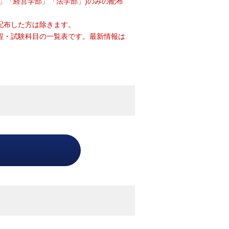
部」「経営学部」「法学部」)のみの配布
配布した方は除きます。
の日程・試験科目の一覧表です。最新情報は
。