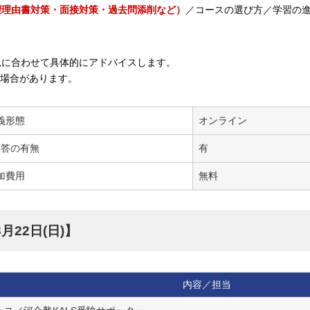
理由書対策・面接対策・過去問添削など）
／コースの選び方／学習の
に合わせて具体的にアドバイスします。
場合があります。
義形態
オンライン
応答の有無
有
加費用
無料
月22日(日)】
内容／担当