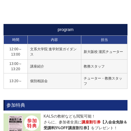
program
時間
内容
担当
12:00～
文系大学院 進学対策ガイダン
新大阪校 瀧尻チューター
13:00
ス
13:00～
講座紹介
教務スタッフ
13:20
チューター・教務スタッ
13:20～
個別相談会
フ
参加特典
KALSの教材なども閲覧可能！
さらに、参加者全員に
講座割引券
【入会金免除＆
受講料5%OFF講座割引券】
をプレゼント！