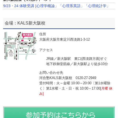
9/23・24 体験受講 [心理学概論」「心理系英語」「心理統計学」
会場：KALS新大阪校
住所
大阪府大阪市東淀川西淡路1‐3‐12
アクセス
JR線／新大阪駅 東口(西淡路方面)すぐ
地下鉄御堂筋線／新大阪駅より徒歩10分
お問い合わせ先
河合塾KALS新大阪校 0120‐27‐2949
受付時間：火～金曜 10:00～20:00〔第1水曜除
く〕第1水曜・土・日・祝 10:00～17:00
[月曜 休
み]