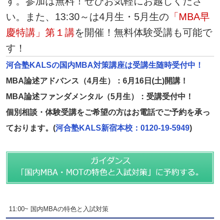
す。参加は無料！ぜひお気軽にお越しくださ
い。また、13:30～は4月生・5月生の
「MBA早
慶特講」第１講
を開催！無料体験受講も可能で
す！
河合塾KALSの国内MBA対策講座は受講生随時受付中！
MBA論述アドバンス（4月生）：6月16日(土)開講！
MBA論述ファンダメンタル（5月生）：受講受付中！
個別相談・体験受講をご希望の方はお電話でご予約を承っ
ております。(
河合塾KALS新宿本校：0120-19-5949
)
11:00~ 国内MBAの特色と入試対策