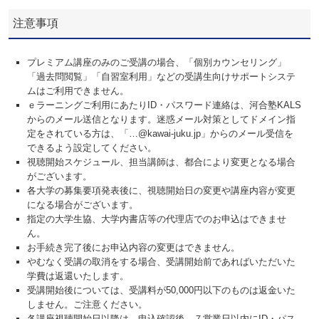
注意事項
プレミアム講座のみのご受講の場合、「個別カウンセリング」
「過去問閲覧」「自習室利用」などの受講生向けサポートシステ
ムはご利用できません。
ｅラーニングご利用にあたりID・パスワード連絡は、河合塾KALS
からのメール送信となります。迷惑メール対策としてドメイン指
定をされている方は、「…@kawai-juku.jp」からのメール受信を
できるよう設定してください。
視聴開始スケジュール、担当講師は、都合により変更となる場合
がございます。
各大学の募集要項発表後に、視聴開始日の変更や講座内容が変更
になる場合がございます。
指定の大学生協、大学内書店等の代理店でのお申込はできませ
ん。
お手続き完了後にお申込内容の変更はできません。
やむなく受講の取消をする場合、受講開始前であればいただいた
学費は返還いたします。
受講開始後については、受講料が50,000円以下のものは返金いた
しません。ご注意ください。
各講座視聴開始日以降は、申込確認後、７営業日以内にID・パス