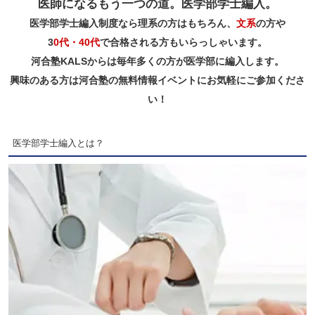
医師になるもう一つの道。医学部学士編入。
医学部学士編入制度なら理系の方はもちろん、
文系
の方や
3
0代・40代
で合格される方もいらっしゃいます。
河合塾KALSからは毎年多くの方が医学部に編入します。
興味のある方は河合塾の無料情報イベントにお気軽にご参加くださ
い！
医学部学士編入とは？