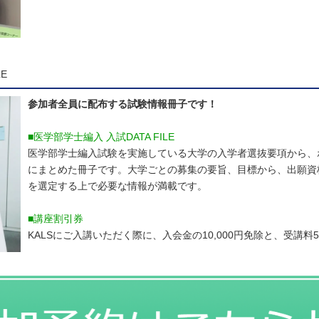
E
参加者全員に配布する試験情報冊子です！
■医学部学士編入 入試DATA FILE
医学部学士編入試験を実施している大学の入学者選抜要項から、
にまとめた冊子です。大学ごとの募集の要旨、目標から、出願資
を選定する上で必要な情報が満載です。
■講座割引券
KALSにご入講いただく際に、入会金の10,000円免除と、受講料