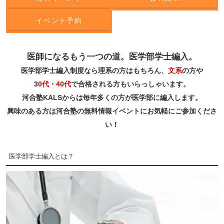
イベント予約
医師になるもう一つの道。医学部学士編入。
医学部学士編入制度なら理系の方はもちろん、
文系
の方や
3
0代・40代
で合格される方もいらっしゃいます。
河合塾KALSからは毎年多くの方が医学部に編入します。
興味のある方は河合塾の無料情報イベントにお気軽にご参加くださ
い！
医学部学士編入とは？