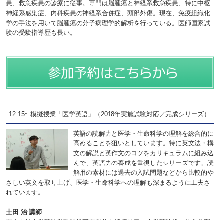
患、救急疾患の診療に従事。専門は脳腫瘍と神経系救急疾患、特に中枢
神経系感染症、内科疾患の神経系合併症、頭部外傷。現在、免疫組織化
学の手法を用いて脳腫瘍の分子病理学的解析を行っている。医師国家試
験の受験指導歴も長い。
12:15~ 模擬授業「医学英語」（2018年実施試験対応／完成シリーズ）
英語の読解力と医学・生命科学の理解を総合的に
高めることを狙いとしています。特に英文法・構
文の解説と英作文のコツをカリキュラムに組み込
んで、英語力の養成を重視したシリーズです。読
解用の素材には過去の入試問題などから比較的や
さしい英文を取り上げ、医学・生命科学への理解も深まるように工夫さ
れています。
土田 治 講師