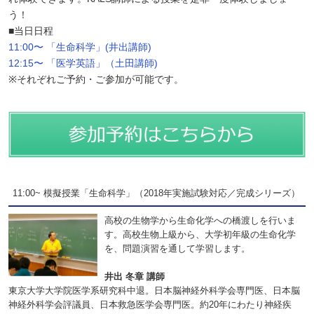
う！
■当日日程
11:00〜 「生命科学」(井出講師)
12:15〜 「医学英語」（土田講師)
※それぞれご予約・ご参加が可能です。
11:00~ 模擬授業「生命科学」（2018年実施試験対応／完成シリーズ）
高校の生物学から生命化学への橋渡しを行いま
す。高校生物上級から、大学初年級の生命化学
を、問題演習を通して学習します。
井出 冬章 講師
東京大学大学院医学系研究科中退。日本脳神経外科学会専門医、日本脳
神経外科学会評議員、日本救急医学会専門医。約20年にわたり神経疾