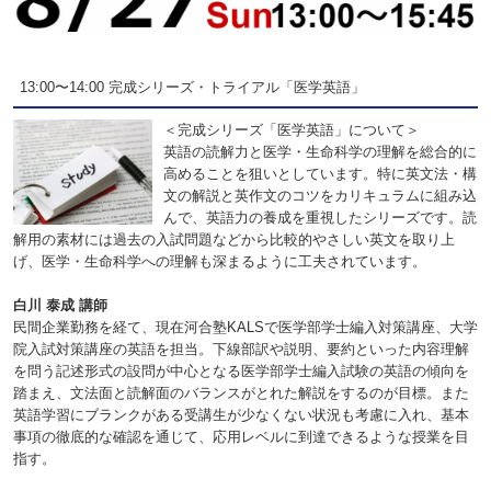
13:00〜14:00 完成シリーズ・トライアル「医学英語」
＜完成シリーズ「医学英語」について＞
英語の読解力と医学・生命科学の理解を総合的に
高めることを狙いとしています。特に英文法・構
文の解説と英作文のコツをカリキュラムに組み込
んで、英語力の養成を重視したシリーズです。読
解用の素材には過去の入試問題などから比較的やさしい英文を取り上
げ、医学・生命科学への理解も深まるように工夫されています。
白川 泰成 講師
民間企業勤務を経て、現在河合塾KALSで医学部学士編入対策講座、大学
院入試対策講座の英語を担当。下線部訳や説明、要約といった内容理解
を問う記述形式の設問が中心となる医学部学士編入試験の英語の傾向を
踏まえ、文法面と読解面のバランスがとれた解説をするのが目標。また
英語学習にブランクがある受講生が少なくない状況も考慮に入れ、基本
事項の徹底的な確認を通じて、応用レベルに到達できるような授業を目
指す。