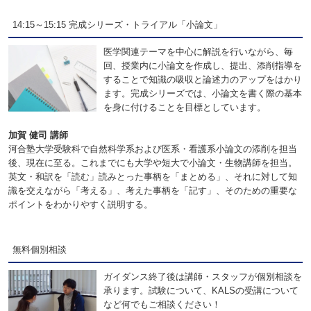
14:15～15:15 完成シリーズ・トライアル「小論文」
医学関連テーマを中心に解説を行いながら、毎
回、授業内に小論文を作成し、提出、添削指導を
することで知識の吸収と論述力のアップをはかり
ます。完成シリーズでは、小論文を書く際の基本
を身に付けることを目標としています。
加賀 健司 講師
河合塾大学受験科で自然科学系および医系・看護系小論文の添削を担当
後、現在に至る。これまでにも大学や短大で小論文・生物講師を担当。
英文・和訳を「読む」読みとった事柄を「まとめる」、それに対して知
識を交えながら「考える」、考えた事柄を「記す」、そのための重要な
ポイントをわかりやすく説明する。
無料個別相談
ガイダンス終了後は講師・スタッフが個別相談を
承ります。試験について、KALSの受講について
など何でもご相談ください！