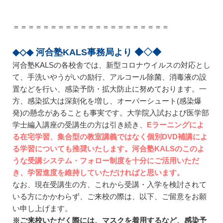
＝＝＝＝＝＝＝＝＝＝＝＝＝＝＝＝＝＝＝＝＝
◆◇◆ 河合塾KALS事務局より ◆◇◆
河合塾KALSの各校舎では、新型コロナウイルスの対応とし
て、手洗いやうがいの励行、アルコール除菌、消毒液の設
置などを行い、感染予防・拡大防止に努めております。一
方、感染拡大は深刻化を増し、オーバーシュート(感染爆
発)の懸念があることも事実です。大学院入試および医学部
学士編入講座の受講生の方は引き続き、
Eラーニングによ
る在宅学習、集合型の教室講義ではなく個別DVD補講によ
る学習についても推奨
いたします
。
河合塾KALSのこのよ
うな受講システム・フォロー制度を十分にご活用いただ
き、学習進度を維持していただければと思います。
なお、現在受講生の方、これから受講・入学を検討されて
いる方にかかわらず、ご来校の際は、以下、ご留意をお願
い申し上げます。
※ご来校いただく際には、マスクを着用するなど、感染予