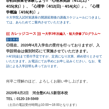
◎初回授業を体験しよう!!「心理系英語〔4/11(土)・
4/15(水)〕）、「心理学〔4/12(日)・4/14(火)〕」、「心理
学概論〔4/16(木)〕」
※大学院入試対策講座の開講延期後の講義スケジュールにつきまし
ては、あらためてご案内させていただきます。
((( カレッジコース )))
〜大学3年次編入・短大併修プログラム〜
新宿本校
◎現在、2020年4月入学生の受付を行っておりますが、入
学説明会は個別対応にて実施させていただきます。
※4/10(金)まで受付予定ですが、定員になり次第、締め切りとさせて
いただきます。お電話にてお早めにお申し込みください。なお、電
話による入学説明も承っております。
何卒ご理解のほど、よろしくお願い申し上げます。
2020年4月2日 河合塾KALS新宿本校
TEL：0120-19-5949
（土日の電話受付時間は10:00〜18:00となります）