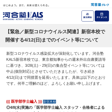
はじめよう。まだ、未来は変えられる。
個別相談
ガイダンス
【緊急／新型コロナウイルス関連】新宿本校で
開催する4/12(日)までのイベント等について
新型コロナウイルス感染拡大が深刻化しています。河合塾
KALS新宿本校では、東京都知事からの週末外出自粛要請等
に基づき、3/28(土)・29(日)の集合型イベント等については
中止(個別対応)とさせていただきましたが、引き続き
4/12(日)まで同措置を延長いたします。具体は以下のとおり
です。何卒ご理解のほど、よろしくお願い申し上げます。
((( 医学部学士編入 )))
新宿本校
◎4/8(水)実施の「医学部学士編入 スタッフ・合格者による