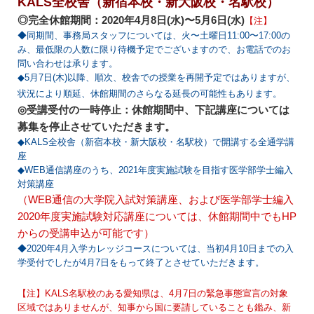
KALS全校舎（新宿本校・新大阪校・名駅校）
◎完全休館期間：2020年4月8日(水)〜5月6日(水)
【注】
◆同期間、事務局スタッフについては、火〜土曜日11:00〜17:00の
み、最低限の人数に限り待機予定でございますので、お電話でのお
問い合わせは承ります。
◆5月7日(木)以降、順次、校舎での授業を再開予定ではありますが、
状況により順延、休館期間のさらなる延長の可能性もあります。
◎受講受付の一時停止：休館期間中、下記講座については
募集を停止させていただきます。
◆KALS全校舎（新宿本校・新大阪校・名駅校）で開講する全通学講
座
◆WEB通信講座のうち、2021年度実施試験を目指す医学部学士編入
対策講座
（WEB通信の大学院入試対策講座、および医学部学士編入
2020年度実施試験対応講座については、休館期間中でもHP
からの受講申込が可能です）
◆2020年4月入学カレッジコースについては、当初4月10日までの入
学受付でしたが4月7日をもって終了とさせていただきます。
【注】KALS名駅校のある愛知県は、4月7日の緊急事態宣言の対象
区域ではありませんが、知事から国に要請していることも鑑み、新