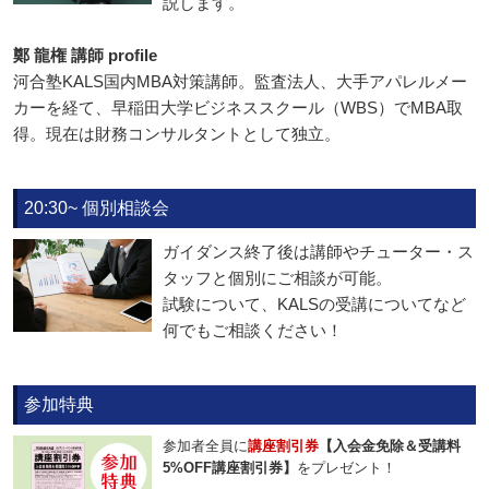
説します。
鄭 龍権 講師 profile
河合塾KALS国内MBA対策講師。監査法人、大手アパレルメー
カーを経て、早稲田大学ビジネススクール（WBS）でMBA取
得。現在は財務コンサルタントとして独立。
20:30~ 個別相談会
ガイダンス終了後は講師やチューター・ス
タッフと個別にご相談が可能。
試験について、KALSの受講についてなど
何でもご相談ください！
参加特典
参加者全員に
講座割引券
【入会金免除＆受講料
5%OFF講座割引券】
をプレゼント！