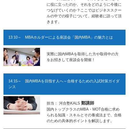
に役に立ったのか、それをどのように今後に
つなげていくのか？ここではビジネススクー
ルの中での様子について、経験者に語って頂
きます。
13:10～ MBAホルダーによる座談会「国内MBA」の魅力とは
実際に国内MBAを取得した方や取得中の方
をお招きして座談会を開催！
14:15～ 国内MBAを目指す人へ～合格するための入試対策ガイダ
ンス
鄭講師
担当： 河合塾KALS
国内トップクラスのMBA・MOT合格に求め
られる知識・スキルとその養成法まで、合格
のための具体的ポイントを解説します。