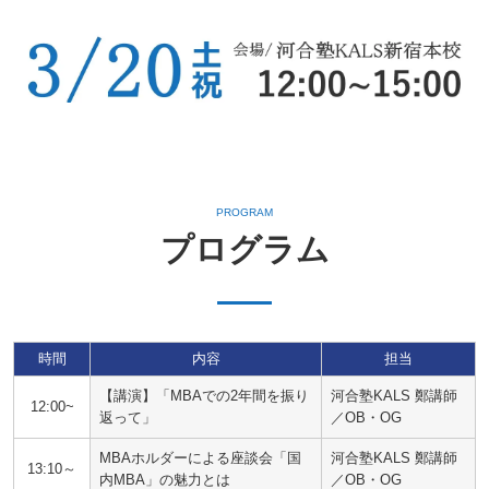
PROGRAM
プログラム
時間
内容
担当
【講演】「MBAでの2年間を振り
河合塾KALS 鄭講師
12:00~
返って」
／OB・OG
MBAホルダーによる座談会「国
河合塾KALS 鄭講師
13:10～
内MBA」の魅力とは
／OB・OG