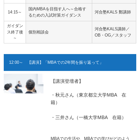
国内MBAを目指す人へ～合格す
14:15～
河合塾KALS 鄭講師
るための入試対策ガイダンス
ガイダン
河合塾KALS講師／
ス終了後
個別相談会
OB・OG／スタッフ
~
12:00～ 【講演】「MBAでの2年間を振り返って」
【講演登壇者】
・秋元さん（東京都立大学MBA 在
籍）
・三井さん（一橋大学MBA 在籍）
MBAでの生活や、MBAでの学びがどのよう