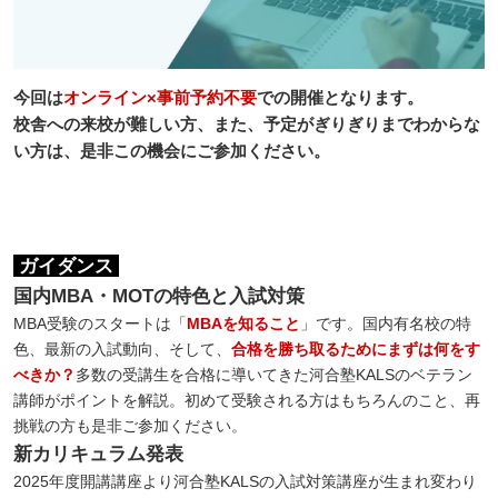
今回は
オンライン×事前予約不要
での開催となります。
校舎への来校が難しい方、また、予定がぎりぎりまでわからな
い方は、是非この機会にご参加ください。
ガイダンス
国内MBA・MOTの特色と入試対策
MBA受験のスタートは「
MBAを知ること
」です。国内有名校の特
色、最新の入試動向、そして、
合格を勝ち取るためにまずは何をす
べきか？
多数の受講生を合格に導いてきた河合塾KALSのベテラン
講師がポイントを解説。初めて受験される方はもちろんのこと、再
挑戦の方も是非ご参加ください。
新カリキュラム発表
2025年度開講講座より河合塾KALSの入試対策講座が生まれ変わり