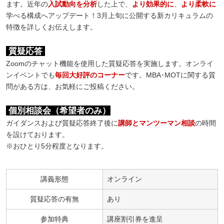
ます。近年の
入試動向を分析
した上で、
より効果的
に
、
より柔軟に
学べる構成へアップデート！3月上旬に公開する新カリキュラムの
特徴を詳しくお伝えします。
質疑応答
Zoomのチャット機能を使用した質疑応答を実施します。オンライ
ンイベントでも
毎回大好評のコーナー
です。MBA･MOTに関する質
問がある方は、お気軽にご投稿ください。
個別相談会（希望者のみ）
ガイダンスおよび質疑応答終了後に
講師とマンツーマン相談
の時間
を設けております。
※おひとり5分程度となります。
講義形態
オンライン
質疑応答の有無
あり
参加特典
講座割引券を進呈