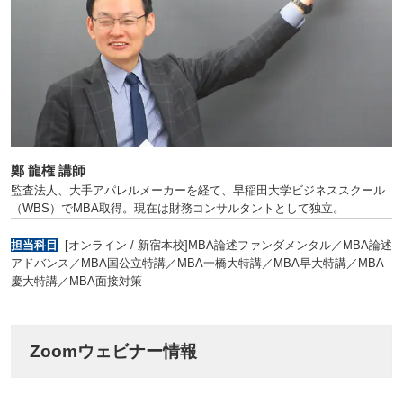
鄭 龍権 講師
監査法人、大手アパレルメーカーを経て、早稲田大学ビジネススクール
（WBS）でMBA取得。現在は財務コンサルタントとして独立。
担当科目
[オンライン / 新宿本校]MBA論述ファンダメンタル／MBA論述
アドバンス／MBA国公立特講／MBA一橋大特講／MBA早大特講／MBA
慶大特講／MBA面接対策
Zoomウェビナー情報