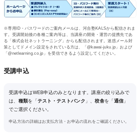
KALSをはじめる
受講までの流れ
ガイダンス情報
※専用ID・パスワードのご案内メールは、河合塾KALSから配信されま
す。受講開始後の各種ご案内等は、当講座の開発・運営の提携先であ
個別受講相談
る「株式会社ネットラーニング」からも配信されます。迷惑メール対
策としてドメイン設定をされている方は、「@kawai-juku.jp」および
講義スケジュール
「@netlearning.co.jp」を受信できるよう設定してください。
受講申込
各種申込
WEB申込
受講申込はWEB申込のみとなります。講座の絞り込みで
WEB申込後のお支払方法
は、
種類
を「
テスト・テストバンク
」、
校舎
を「
通信
」
でご選択ください。
窓口申込
申込方法の詳細は
お支払方法・お申込の流れ
をご確認ください。
お申込後の流れ
資料請求