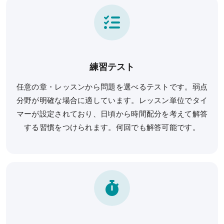
公開模試
実力テスト
生命科学テストバンク(基礎編)
生命科学テストバンク(標準編)
練習テスト
任意の章・レッスンから問題を選べるテストです。弱点
受講案内
分野が明確な場合に適しています。レッスン単位でタイ
マーが設定されており、日頃から時間配分を考えて解答
[27年度] 受講料
する習慣をつけられます。何回でも解答可能です。
[26年度] 受講料
受講形態
受講までの流れ
講義スケジュール
資料請求／