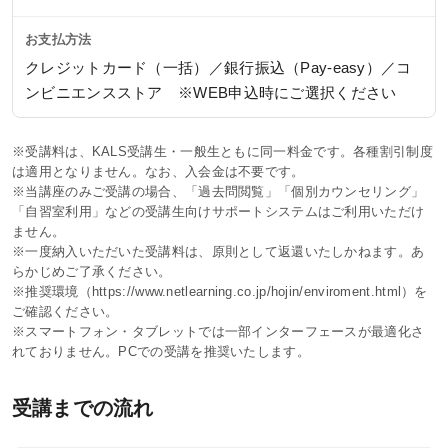
KALSを知る
お支払方法
資料請求／
クレジットカード（一括）／銀行振込（Pay-easy）／コ
デジタルパンフレット
ンビニエンスストア ※WEB申込時にご選択ください
講座説明動画
※受講料は、KALS受講生・一般生ともに同一料金です。各種割引制度
講義サンプル動画
は適用となりません。なお、入会金は不要です。
※当講座のみご受講の場合、「過去問閲覧」「個別カウンセリング」
講師紹介
「自習室利用」などの受講生向けサポートシステムはご利用いただけ
ません。
校舎ポータルサイト
※一度納入いただいた受講料は、原則として返還いたしかねます。あ
らかじめご了承ください。
KALSメディア
※推奨環境（
https://www.netlearning.co.jp/hojin/enviroment.html
）を
ご確認ください。
お知らせ
※スマートフォン・タブレットでは一部インターフェースが最適化さ
よくある質問
れておりません。PCでの受講を推奨いたします。
お問い合わせ
受講までの流れ