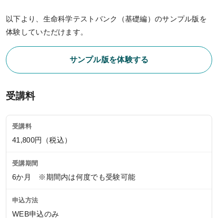
各種テスト
以下より、生命科学テストバンク（基礎編）のサンプル版を
過去問題・試験アンケート閲覧
体験していただけます。
受講生専用サイト
サンプル版を体験する
受講生限定講座
オリジナル情報誌＆メルマガ
受講料
お役立ち情報
受講料
KALSメディア
41,800円（税込）
よくある質問
受講期間
生命科学 特別講義動画
6か月 ※期間内は何度でも受験可能
申込方法
WEB申込のみ