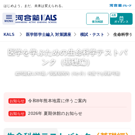
はじめよう。まだ、未来は変えられる。
メインコンテンツへスキップ
4件
MENU
個別相談
ガイダンス
KALS
医学部学士編入 対策講座
模試・テスト
生命科学テ
講座概要
医学を学ぶための生命科学テストバ
ンク（基礎編）
講座トップページ
医学部学士編入とは？
総問題数1,263題／受講期間内（6か月）何度でも受験可能
最重要科目「生命科学」とは？
医学部再受験（一般入試）と学士編入試験の違いとは？
令和8年熊本地震に伴うご案内
お知らせ
試験情報ガイダンス／
講座説明動画
2026年 夏期休館のお知らせ
お知らせ
医学部学士編入実施大学