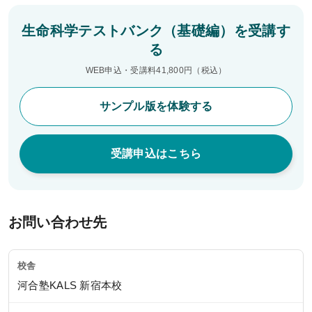
生命科学テストバンク（基礎編）を受講す
システム環境
る
WEBサイトご利用環境
WEB申込・受講料41,800円（税込）
eラーニング推奨環境
サンプル版を体験する
テストバンク・テストエンジン推奨環境
受講申込はこちら
利用規約
特定商取引法に基づく表示
お問い合わせ先
教材等転売に関する禁止のお願い
校舎
河合塾KALS 新宿本校