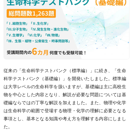
講師紹介
ガイダンス・個別相談
受講プランナー個別相談
チューター個別相談
ガイダンス・説明会に参加
過去のガイダンス・説明会
従来の「生命科学テストバンク（標準編）」に続き、「生命
科学テストバンク（基礎編）」を開発いたしました。標準編
カリキュラム
は大学レベルの生命科学を扱いますが、基礎編は主に高校生
物を中心とした内容となり、解説が必要な問題については基
カリキュラム一覧
礎編ならではの丁寧な解説を加えました。また、物理や化学
は生命科学の範囲で登場する物理・化学の理解に必要となる
基礎シリーズ
事項とし、基本となる知識や考え方を理解する内容にしまし
完成シリーズ
た。