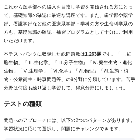
実戦シリーズ
これから医学部への編入を目指し学習を開始される方にとっ
物理化学シリーズ
て、基礎知識の確認に最適な講座です。また、歯学部や薬学
部、看護学部など他の医療系学部・学科の方や生命科学系の
オプション科目
方も、基礎知識の確認・補習プログラムとして十分にご利用
いただけます。
動画・合格実績
本テストバンクに収録した総問題数は
1,263題
です。「Ⅰ.細
講座説明動画
胞生物」「Ⅱ.生化学」「Ⅲ.分子生物」「Ⅳ.発生生物・進化
生物」「Ⅴ.生理学」「Ⅵ.化学」「Ⅶ.物理」「Ⅷ.生態・植
講義サンプル動画
物・公衆衛生・時事問題等」の8分野に分類しています。苦手
合格実績
分野は何度も繰り返し学習して、得意分野にしましょう。
合格体験記
テストの種類
合格者インタビュー
問題へのアプローチには、以下の2つのパターンがあります。
模試・テスト
学習状況に応じて選択し、問題にチャレンジできます。