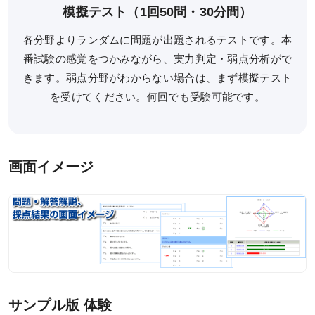
デジタルパンフレット
模擬テスト（1回50問・30分間）
教材発送／
各分野よりランダムに問題が出題されるテストです。本
視聴開始スケジュール
番試験の感覚をつかみながら、実力判定・弱点分析がで
申込・受講（サポート）期限
きます。弱点分野がわからない場合は、まず模擬テスト
を受けてください。何回でも受験可能です。
海外在住の方
受講サポート
画面イメージ
受講サポート一覧
個別カウンセリング
（講師・チューター個別相談）
自習室
質問システム
チュートリアル特別講義
サンプル版 体験