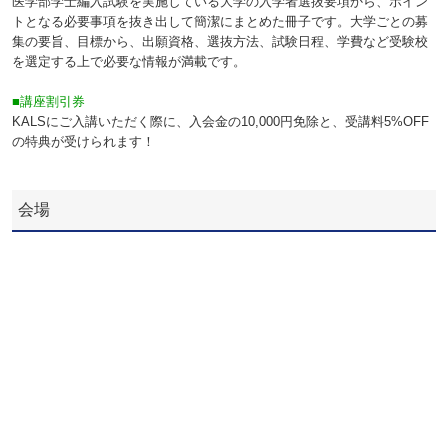
医学部学士編入試験を実施している大学の入学者選抜要項から、ポイン
トとなる必要事項を抜き出して簡潔にまとめた冊子です。大学ごとの募
集の要旨、目標から、出願資格、選抜方法、試験日程、学費など受験校
を選定する上で必要な情報が満載です。
■講座割引券
KALSにご入講いただく際に、入会金の10,000円免除と、受講料5%OFF
の特典が受けられます！
会場