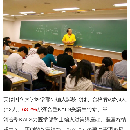
実は国立大学医学部の編入試験では、合格者の約3人
に2人、
63.2%
が河合塾KALS受講生です。※
河合塾KALSの医学部学士編入対策講座は、豊富な情
報力と、圧倒的な実績で、みなさんの夢の実現を最