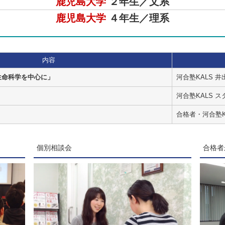
鹿児島大学
２年生／文系
鹿児島大学
４年生／理系
内容
生命科学を中心に」
河合塾KALS 井
河合塾KALS ス
合格者・河合塾K
個別相談会
合格者