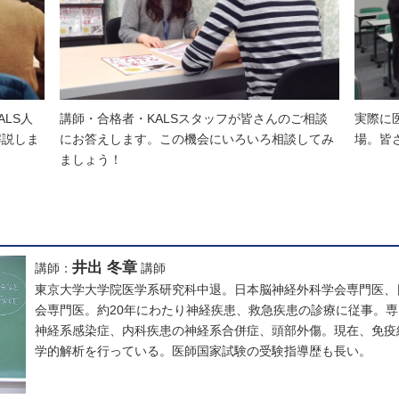
LS人
講師・合格者・KALSスタッフが皆さんのご相談
実際に
解説しま
にお答えします。この機会にいろいろ相談してみ
場。皆
ましょう！
井出 冬章
講師：
講師
東京大学大学院医学系研究科中退。日本脳神経外科学会専門医、
会専門医。約20年にわたり神経疾患、救急疾患の診療に従事。
神経系感染症、内科疾患の神経系合併症、頭部外傷。現在、免疫
学的解析を行っている。医師国家試験の受験指導歴も長い。