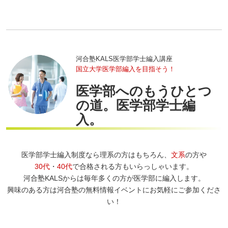
河合塾KALS医学部学士編入講座
国立大学医学部編入を目指そう！
医学部へのもうひとつ
の道。医学部学士編
入。
医学部学士編入制度なら理系の方はもちろん、
文系
の方や
30代
・
40代
で合格される方もいらっしゃいます。
河合塾KALSからは毎年多くの方が医学部に編入します。
興味のある方は河合塾の無料情報イベントにお気軽にご参加くださ
い！