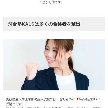
ことが可能です。
河合塾KALSは多くの合格者を輩出
実は国立大学医学部の編入試験では、合格者の
75.3%
が河合塾KALS
受講生です。※