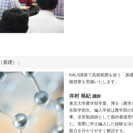
学（基礎）」
KALS講座で高校範囲を扱う「基
擬授業を実施いたします。
井村 裕紀
講師
東京大学農学部卒業。博士（農学
在医学部生。編入学前は農学部の
事。非常勤講師として都内看護専
た。実際に学士編入した経験を活
眼点を分かりやすく解説する。