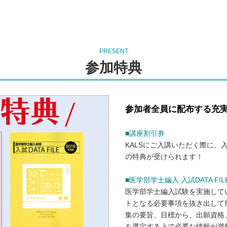
PRESENT
参加特典
参加者全員に配布する充
■講座割引券
KALSにご入講いただく際に、入
の特典が受けられます！
■医学部学士編入 入試DATA FIL
医学部学士編入試験を実施して
トとなる必要事項を抜き出して
集の要旨、目標から、出願資格
を選定する上で必要な情報が満