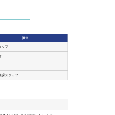
担当
タッフ
者
務課スタッフ