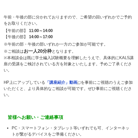
午前・午後の部に分かれておりますので、ご希望の回いずれかでご予約
をお取りください。
【午前の部】
11:00～14:00
【午後の部】
14:00～17:00
※午前の部・午後の部いずれか一方のご参加が可能です。
お一人20分枠
※ご相談は
となります。
※本相談会は既に学士編入試験概要を理解したうえで、具体的にKALS講
座の受講をご検討されている方を対象といたします。予めご了承くださ
い。
HP上にアップしている
「講座紹介」動画
を事前にご視聴のうえご参加
いただくと、より具体的なご相談が可能です。ぜひ事前にご視聴くださ
い。
皆様へお願い・ご連絡事項
PC・スマートフォン・タブレット等いずれでも可、インターネッ
トが繋がるデバイスをご準備ください。