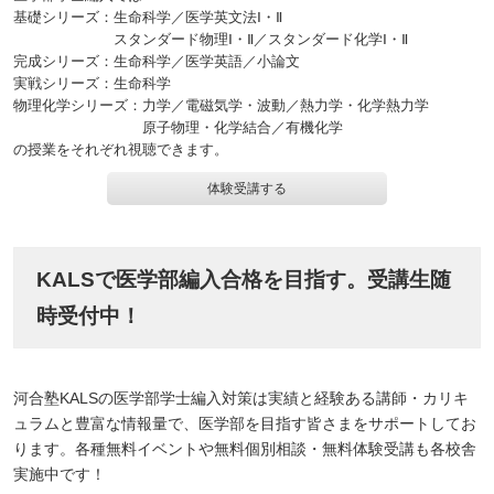
基礎シリーズ：生命科学／医学英文法Ⅰ・Ⅱ
スタンダード物理Ⅰ・Ⅱ／スタンダード化学Ⅰ・Ⅱ
完成シリーズ：生命科学／医学英語／小論文
実戦シリーズ：生命科学
物理化学シリーズ：力学／電磁気学・波動／熱力学・化学熱力学
原子物理・化学結合／有機化学
の授業をそれぞれ視聴できます。
体験受講する
KALSで医学部編入合格を目指す。受講生随
時受付中！
河合塾KALSの医学部学士編入対策は実績と経験ある講師・カリキ
ュラムと豊富な情報量で、医学部を目指す皆さまをサポートしてお
ります。各種無料イベントや無料個別相談・無料体験受講も各校舎
実施中です！