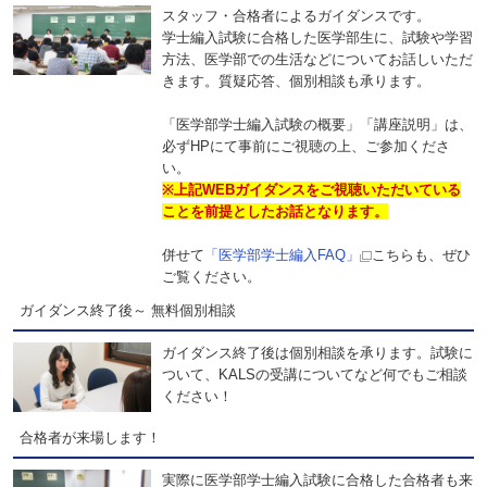
スタッフ・合格者によるガイダンスです。
学士編入試験に合格した医学部生に、試験や学習
方法、医学部での生活などについてお話しいただ
きます。質疑応答、個別相談も承ります。
「医学部学士編入試験の概要」「講座説明」は、
必ずHPにて事前にご視聴の上、ご参加くださ
い。
※上記WEBガイダンスをご視聴いただいている
ことを前提としたお話となります。
併せて
「医学部学士編入FAQ」
こちらも、ぜひ
ご覧ください。
ガイダンス終了後～ 無料個別相談
ガイダンス終了後は個別相談を承ります。試験に
ついて、KALSの受講についてなど何でもご相談
ください！
合格者が来場します！
実際に医学部学士編入試験に合格した合格者も来