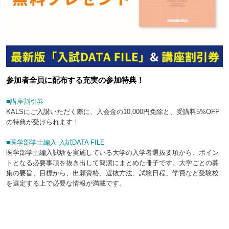
参加者全員に配布する充実の参加特典！
■講座割引券
KALSにご入講いただく際に、入会金の10,000円免除と、受講料5%OFF
の特典が受けられます！
■医学部学士編入 入試DATA FILE
医学部学士編入試験を実施している大学の入学者選抜要項から、ポイン
トとなる必要事項を抜き出して簡潔にまとめた冊子です。大学ごとの募
集の要旨、目標から、出願資格、選抜方法、試験日程、学費など受験校
を選定する上で必要な情報が満載です。