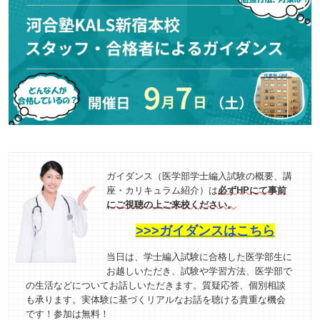
ガイダンス（医学部学士編入試験の概要、講
座・カリキュラム紹介）は
必ずHPにて事前
にご視聴の上ご来校ください。
>>>ガイダンスはこちら
当日は、学士編入試験に合格した医学部生に
お越しいただき、試験や学習方法、医学部で
の生活などについてお話しいただきます。質疑応答、個別相談
も承ります。実体験に基づくリアルなお話を聴ける貴重な機会
です！参加は無料！