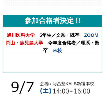
参加合格者決定 !!
旭川医科大学
5
年生／文系・既卒
ZOOM
岡山・鹿児島大学
今年度合格者
／理系・既
卒
来校