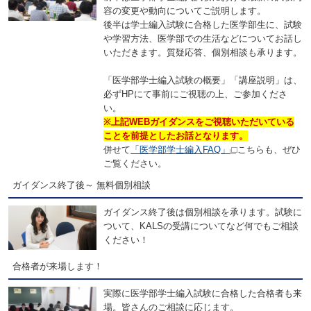
容の変更や動向についてご説明します。
後半は学士編入試験に合格した医学部生に、試験
や学習方法、医学部での生活などについてお話し
いただきます。質疑応答、個別相談も承ります。
「医学部学士編入試験の概要」「講座説明」は、
必ずHPにて事前にご視聴の上、ご参加くださ
い。
※上記WEBガイダンスをご視聴いただいている
ことを前提としたお話となります。
併せて
「医学部学士編入FAQ」
こちらも、ぜひ
ご覧ください。
ガイダンス終了後～ 無料個別相談
ガイダンス終了後は個別相談を承ります。試験に
ついて、KALSの受講についてなど何でもご相談
ください！
合格者が来場します！
実際に医学部学士編入試験に合格した合格者も来
場。皆さんのご相談に応じます。