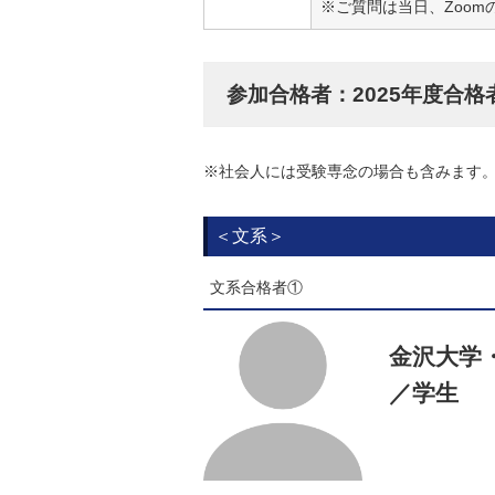
※ご質問は当日、Zoo
参加合格者：2025年度合
※社会人には受験専念の場合も含みます
＜文系＞
文系合格者①
金沢大学
／学生