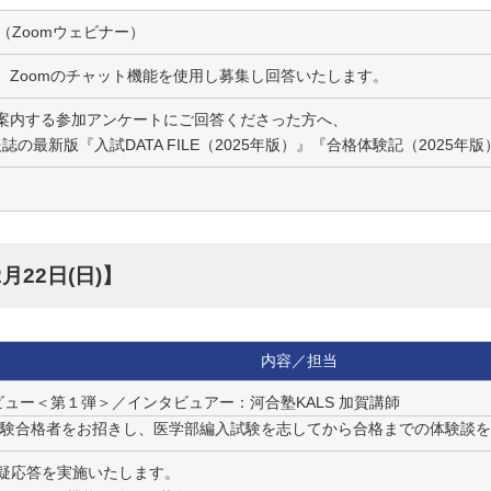
信（Zoomウェビナー）
、Zoomのチャット機能を使用し募集し回答いたします。
案内する参加アンケートにご回答くださった方へ、
報誌の最新版『入試DATA FILE（2025年版）』『合格体験記（2025
月22日(日)】
内容／担当
タビュー＜第１弾＞／インタビュアー：河合塾KALS 加賀講師
入試験合格者をお招きし、医学部編入試験を志してから合格までの体験談
疑応答を実施いたします。