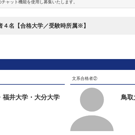
mのチャット機能を使用し募集いたします。
格者４名【合格大学／受験時所属※】
。
文系合格者②
・福井大学・大分大学
鳥取